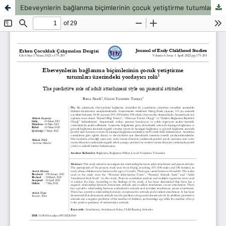
Ebeveynlerin bağlanma biçimlerinin çocuk yetiştirme tutumları üzerindeki yordayıcı rolü