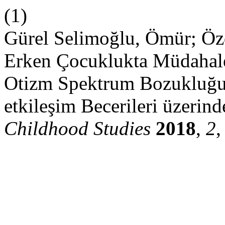
(1)
Gürel Selimoğlu, Ömür; Özd
Erken Çocuklukta Müdaha
Otizm Spektrum Bozukluğu 
etkileşim Becerileri üzerinde
Childhood Studies
2018
,
2
,