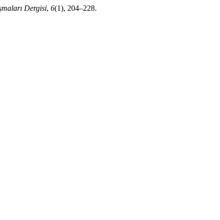
maları Dergisi
,
6
(1), 204–228.