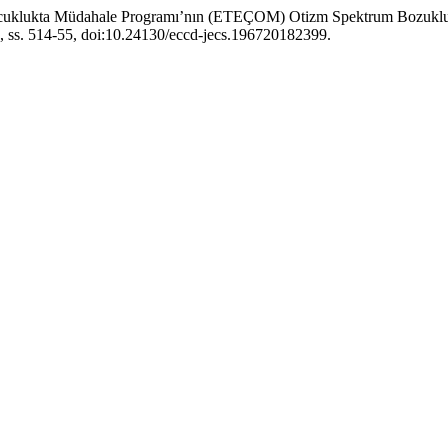
ocuklukta Müdahale Programı’nın (ETEÇOM) Otizm Spektrum Bozukluğu 
8, ss. 514-55, doi:10.24130/eccd-jecs.196720182399.