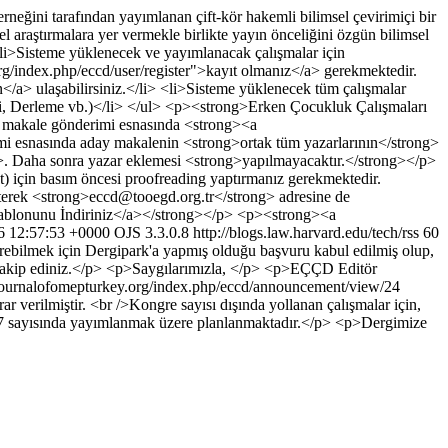
eğini tarafından yayımlanan çift-kör hakemli bilimsel çevirimiçi bir
cel araştırmalara yer vermekle birlikte yayın önceliğini özgün bilimsel
li>Sisteme yüklenecek ve yayımlanacak çalışmalar için
org/index.php/eccd/user/register">kayıt olmanız</a> gerekmektedir.
/a> ulaşabilirsiniz.</li> <li>Sisteme yüklenecek tüm çalışmalar
si, Derleme vb.)</li> </ul> <p><strong>Erken Çocukluk Çalışmaları
 makale gönderimi esnasında <strong><a
 esnasında aday makalenin <strong>ortak tüm yazarlarının</strong>
>. Daha sonra yazar eklemesi <strong>yapılmayacaktır.</strong></p>
 için basım öncesi proofreading yaptırmanız gerekmektedir.
rterek <strong>eccd@tooegd.org.tr</strong> adresine de
ablonunu İndiriniz</a></strong></p> <p><strong><a
6 12:57:53 +0000
OJS 3.3.0.8
http://blogs.law.harvard.edu/tech/rss
60
rebilmek için Dergipark'a yapmış olduğu başvuru kabul edilmiş olup,
 takip ediniz.</p> <p>Saygılarımızla, </p> <p>EÇÇD Editör
journalofomepturkey.org/index.php/eccd/announcement/view/24
verilmiştir. <br />Kongre sayısı dışında yollanan çalışmalar için,
27 sayısında yayımlanmak üzere planlanmaktadır.</p> <p>Dergimize