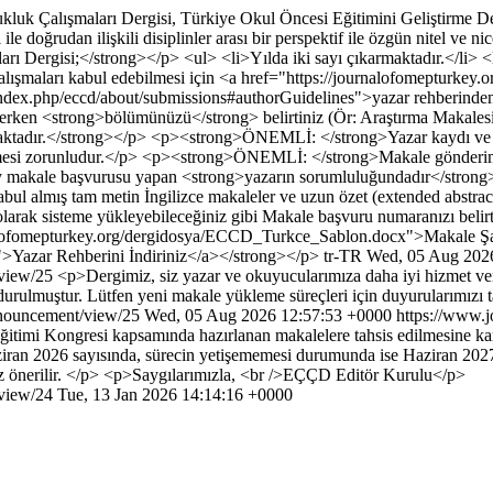
uk Çalışmaları Dergisi, Türkiye Okul Öncesi Eğitimini Geliştirme Dern
 doğrudan ilişkili disiplinler arası bir perspektif ile özgün nitel ve ni
ı Dergisi;</strong></p> <ul> <li>Yılda iki sayı çıkarmaktadır.</li> <
alışmaları kabul edebilmesi için <a href="https://journalofomepturkey.
index.php/eccd/about/submissions#authorGuidelines">yazar rehberinden<
üklerken <strong>bölümünüzü</strong> belirtiniz (Ör: Araştırma Makale
maktadır.</strong></p> <p><strong>ÖNEMLİ: </strong>Yazar kaydı ve
mesi zorunludur.</p> <p><strong>ÖNEMLİ: </strong>Makale gönderimi
ay makale başvurusu yapan <strong>yazarın sorumluluğundadır</strong
lmış tam metin İngilizce makaleler ve uzun özet (extended abstract)
 olarak sisteme yükleyebileceğiniz gibi Makale başvuru numaranızı beli
rnalofomepturkey.org/dergidosya/ECCD_Turkce_Sablon.docx">Makale Ş
">Yazar Rehberini İndiriniz</a></strong></p>
tr-TR
Wed, 05 Aug 202
/view/25
<p>Dergimiz, siz yazar ve okuyucularımıza daha iyi hizmet ve
rulmuştur. Lütfen yeni makale yükleme süreçleri için duyurularımızı
nnouncement/view/25
Wed, 05 Aug 2026 12:57:53 +0000
https://www.
timi Kongresi kapsamında hazırlanan makalelere tahsis edilmesine karar 
aziran 2026 sayısında, sürecin yetişememesi durumunda ise Haziran 20
 önerilir. </p> <p>Saygılarımızla, <br />EÇÇD Editör Kurulu</p>
view/24
Tue, 13 Jan 2026 14:14:16 +0000