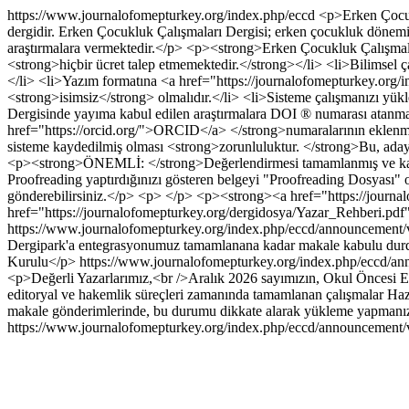
https://www.journalofomepturkey.org/index.php/eccd
<p>Erken Çocukl
dergidir. Erken Çocukluk Çalışmaları Dergisi; erken çocukluk dönemi ile
araştırmalara vermektedir.</p> <p><strong>Erken Çocukluk Çalışmalar
<strong>hiçbir ücret talep etmemektedir.</strong></li> <li>Bilimsel ç
</li> <li>Yazım formatına <a href="https://journalofomepturkey.org/
<strong>isimsiz</strong> olmalıdır.</li> <li>Sisteme çalışmanızı y
Dergisinde yayıma kabul edilen araştırmalara DOI ® numarası atan
href="https://orcid.org/">ORCID</a> </strong>numaralarının eklen
sisteme kaydedilmiş olması <strong>zorunluluktur. </strong>Bu, ad
<p><strong>ÖNEMLİ: </strong>Değerlendirmesi tamamlanmış ve kabul a
Proofreading yaptırdığınızı gösteren belgeyi "Proofreading Dosyası"
gönderebilirsiniz.</p> <p> </p> <p><strong><a href="https://jou
href="https://journalofomepturkey.org/dergidosya/Yazar_Rehberi.pdf
https://www.journalofomepturkey.org/index.php/eccd/announcement
Dergipark'a entegrasyonumuz tamamlanana kadar makale kabulu durdu
Kurulu</p>
https://www.journalofomepturkey.org/index.php/eccd/a
<p>Değerli Yazarlarımız,<br />Aralık 2026 sayımızın, Okul Öncesi Eği
editoryal ve hakemlik süreçleri zamanında tamamlanan çalışmalar H
makale gönderimlerinde, bu durumu dikkate alarak yükleme yapmanız
https://www.journalofomepturkey.org/index.php/eccd/announcement/