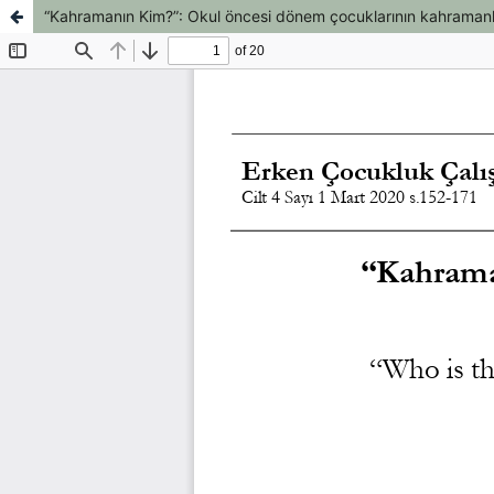
“Kahramanın Kim?”: Okul öncesi dönem çocuklarının kahramanl