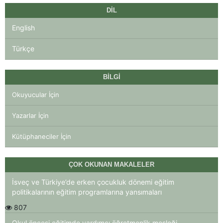
DIL
English
Türkçe
BILGI
Okuyucular İçin
Yazarlar İçin
Kütüphaneciler İçin
ÇOK OKUNAN MAKALELER
İsveç ve Türkiye’de erken çocukluk dönemi eğitim
politikalarının eğitim programlarına yansımaları
807
Okul öncesi eğitimde yardımcı öğretmenlik mesleği