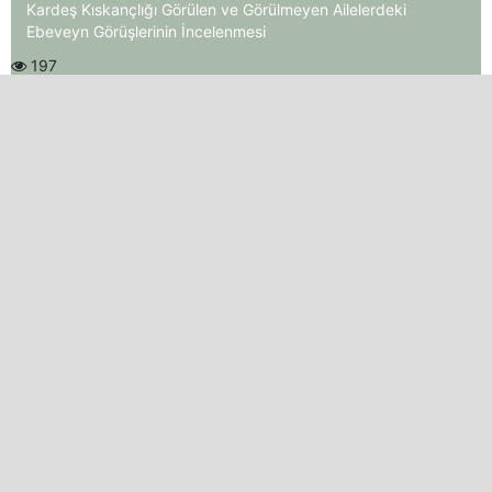
Kardeş Kıskançlığı Görülen ve Görülmeyen Ailelerdeki
Ebeveyn Görüşlerinin İncelenmesi
197
YENI SAYI
DUYURULAR
ANAHTAR KELIMELER