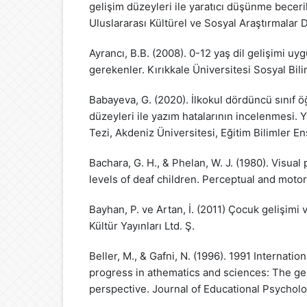
gelişim düzeyleri ile yaratıcı düşünme beceri
Uluslararası Kültürel ve Sosyal Araştırmalar 
Ayrancı, B.B. (2008). 0-12 yaş dil gelişimi uy
gerekenler. Kırıkkale Üniversitesi Sosyal Bili
Babayeva, G. (2020). İlkokul dördüncü sınıf öğ
düzeyleri ile yazım hatalarının incelenmesi.
Tezi, Akdeniz Üniversitesi, Eğitim Bilimler En
Bachara, G. H., & Phelan, W. J. (1980). Visua
levels of deaf children. Perceptual and motor 
Bayhan, P. ve Artan, İ. (2011) Çocuk gelişimi 
Kültür Yayınları Ltd. Ş.
Beller, M., & Gafni, N. (1996). 1991 Internati
progress in athematics and sciences: The ge
perspective. Journal of Educational Psycholo