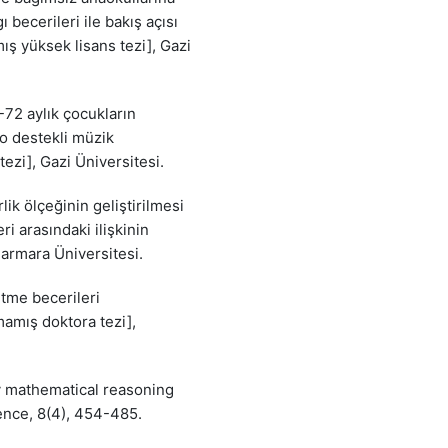
becerileri ile bakış açısı
mış yüksek lisans tezi], Gazi
72 aylık çocukların
o destekli müzik
tezi], Gazi Üniversitesi.
ik ölçeğinin geliştirilmesi
eri arasındaki ilişkinin
armara Üniversitesi.
ütme becerileri
mamış doktora tezi],
rly mathematical reasoning
ience, 8(4), 454-485.