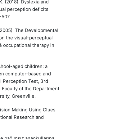
 X. (2018). Dyslexia and
al perception deficits.
-507.
 (2005). The Developmental
on the visual-perceptual
& occupational therapy in
school-aged children: a
een computer-based and
 Perception Test, 3rd
e Faculty of the Department
sity, Greenville.
cision Making Using Clues
tional Research and
de bağımsız anaokullarına