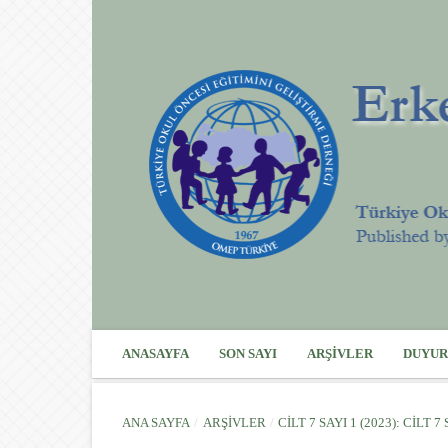
ANASAYFA
SON SAYI
ARŞIVLER
DUYUR
ANA SAYFA
/
ARŞIVLER
/
CILT 7 SAYI 1 (2023): CILT 7 