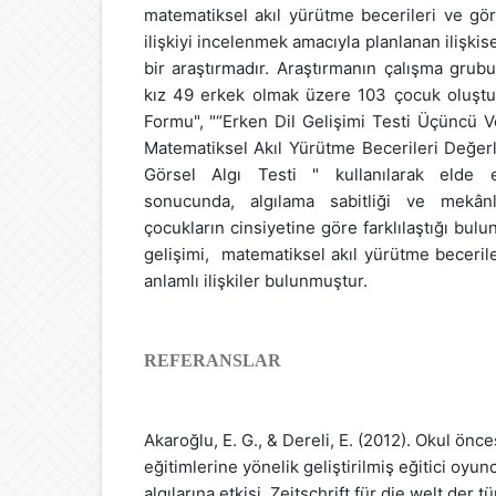
matematiksel akıl yürütme becerileri ve gör
ilişkiyi incelenmek amacıyla planlanan ilişki
bir araştırmadır. Araştırmanın çalışma grub
kız 49 erkek olmak üzere 103 çocuk oluştur
Formu", "“Erken Dil Gelişimi Testi Üçüncü V
Matematiksel Akıl Yürütme Becerileri Değerl
Görsel Algı Testi " kullanılarak elde ed
sonucunda, algılama sabitliği ve mekân
çocukların cinsiyetine göre farklılaştığı bulu
gelişimi, matematiksel akıl yürütme beceriler
anlamlı ilişkiler bulunmuştur.
REFERANSLAR
Akaroğlu, E. G., & Dereli, E. (2012). Okul önce
eğitimlerine yönelik geliştirilmiş eğitici oyun
algılarına etkisi. Zeitschrift für die welt der 