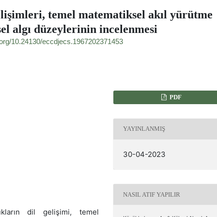
elişimleri, temel matematiksel akıl yürütme
sel algı düzeylerinin incelenmesi
i.org/10.24130/eccdjecs.1967202371453
PDF
YAYINLANMIŞ
30-04-2023
NASIL ATIF YAPILIR
ların dil gelişimi, temel