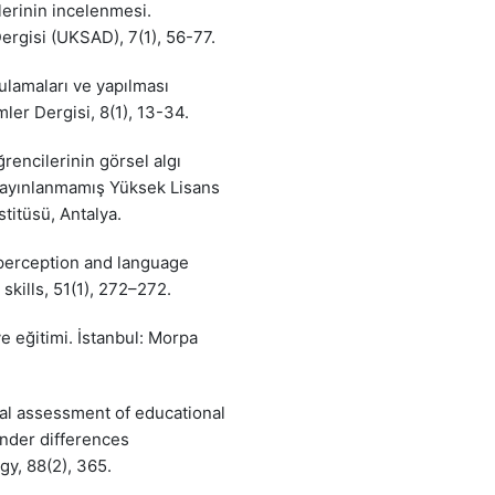
lerinin incelenmesi.
Dergisi (UKSAD), 7(1), 56-77.
gulamaları ve yapılması
mler Dergisi, 8(1), 13-34.
rencilerinin görsel algı
 Yayınlanmamış Yüksek Lisans
stitüsü, Antalya.
l perception and language
skills, 51(1), 272–272.
ve eğitimi. İstanbul: Morpa
onal assessment of educational
nder differences
gy, 88(2), 365.