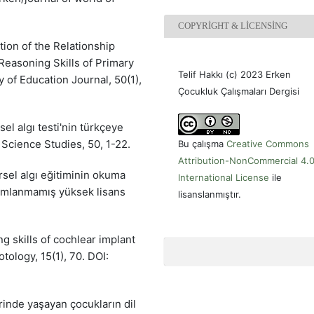
COPYRIGHT & LICENSING
ation of the Relationship
Reasoning Skills of Primary
Telif Hakkı (c) 2023 Erken
 of Education Journal, 50(1),
Çocukluk Çalışmaları Dergisi
sel algı testi'nin türkçeye
Science Studies, 50, 1-22.
Bu çalışma
Creative Commons
Attribution-NonCommercial 4.
örsel algı eğitiminin okuma
International License
ile
yımlanmamış yüksek lisans
lisanslanmıştır.
ng skills of cochlear implant
tology, 15(1), 70. DOI:
erinde yaşayan çocukların dil