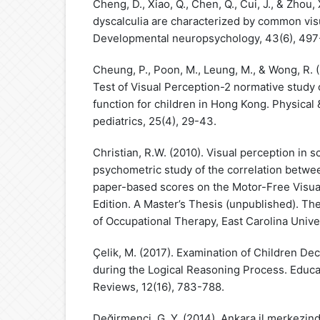
Cheng, D., Xiao, Q., Chen, Q., Cui, J., & Zhou,
dyscalculia are characterized by common visu
Developmental neuropsychology, 43(6), 497
Cheung, P., Poon, M., Leung, M., & Wong, R.
Test of Visual Perception-2 normative study 
function for children in Hong Kong. Physical 
pediatrics, 25(4), 29-43.
Christian, R.W. (2010). Visual perception in 
psychometric study of the correlation betw
paper-based scores on the Motor-Free Visual
Edition. A Master’s Thesis (unpublished). Th
of Occupational Therapy, East Carolina Univer
Çelik, M. (2017). Examination of Children De
during the Logical Reasoning Process. Educa
Reviews, 12(16), 783-788.
Değirmenci, G. Y. (2014). Ankara il merkezin