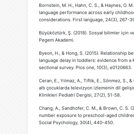
Bornstein, M. H., Hahn, C. S., & Haynes, O. M
language performance across early childhood
considerations. First language, 24(3), 267-3
Büyüköztürk, Ş. (2018). Sosyal bilimler için ver
Pegem Akademi.
Byeon, H., & Hong, S. (2015). Relationship b
language delay in toddlers: evidence from a 
sectional survey. Plos one, 10(3), e0120663.
Ceran, E., Yılmaz, A., Tiftik, E., Sönmez, S., 
altı çocuklarda televizyon izlemenin dil gelişi
Klinikleri Pediatri Dergisi, 27(2), 51-58.
Chang, A., Sandhofer, C. M., & Brown, C. S. (
number exposure to preschool-aged children
Social Psychology, 30(4), 440-450.