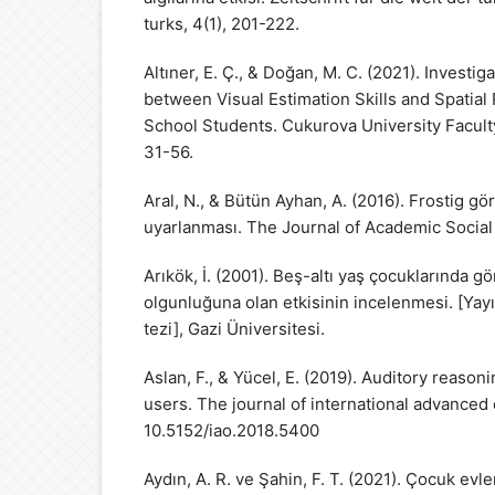
turks, 4(1), 201-222.
Altıner, E. Ç., & Doğan, M. C. (2021). Investig
between Visual Estimation Skills and Spatial 
School Students. Cukurova University Faculty
31-56.
Aral, N., & Bütün Ayhan, A. (2016). Frostig gör
uyarlanması. The Journal of Academic Social 
Arıkök, İ. (2001). Beş-altı yaş çocuklarında g
olgunluğuna olan etkisinin incelenmesi. [Ya
tezi], Gazi Üniversitesi.
Aslan, F., & Yücel, E. (2019). Auditory reasoni
users. The journal of international advanced o
10.5152/iao.2018.5400
Aydın, A. R. ve Şahin, F. T. (2021). Çocuk evl