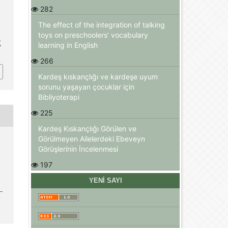
282
The effect of the integration of talking
toys on preschoolers’ vocabulary
.
learning in English
7
266
Kardeş kıskançlığı ve kardeşe uyum
sorunu yaşayan çocuklar için
Bibliyoterapi
225
Kardeş Kıskançlığı Görülen ve
Görülmeyen Ailelerdeki Ebeveyn
Görüşlerinin İncelenmesi
197
YENI SAYI