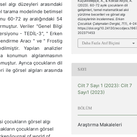
Küçükkelepçe, A., & Köksal Akyol, A.
sel algı düzeyleri arasındaki
(2023). 60-72 aylık çocukların dil
gelişimleri, temel matematiksel akıl
sel tarama modelinde betimsel
yürütme becerileri ve görsel algı
unu 60-72 ay aralığındaki 54
düzeylerinin incelenmesi.
Erken
Çocukluk Çalışmaları Dergisi
,
7
(1), 4–24
muştur. Veriler "Genel Bilgi
https://doi.org/10.24130/eccdjecs.196
ersiyonu - TEDİL-3", " Erken
202371453
endirme Aracı " ve " Frostig
Daha Fazla Atıf Biçimi
ilmiştir. Yapılan analizler
la konumun algılanmasının
nmuştur. Ayrıca çocukların dil
SAYI
i ile görsel algıları arasında
Cilt 7 Sayı 1 (2023): Cilt 7
Sayı1 (2023)
BÖLÜM
si çocukların görsel algı
Araştırma Makaleleri
cakların çocukların görsel
türken/journal of world of