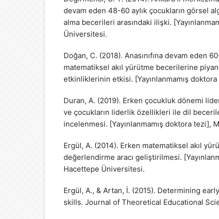
devam eden 48-60 aylık çocukların görsel algı 
alma becerileri arasındaki ilişki. [Yayınlanma
Üniversitesi.
Doğan, C. (2018). Anasınıfına devam eden 60-
matematiksel akıl yürütme becerilerine piyan
etkinliklerinin etkisi. [Yayınlanmamış doktora 
Duran, A. (2019). Erken çocukluk dönemi liderl
ve çocukların liderlik özellikleri ile dil beceril
incelenmesi. [Yayınlanmamış doktora tezi], M
Ergül, A. (2014). Erken matematiksel akıl yür
değerlendirme aracı geliştirilmesi. [Yayınlan
Hacettepe Üniversitesi.
Ergül, A., & Artan, İ. (2015). Determining ea
skills. Journal of Theoretical Educational Sc