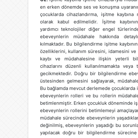
en erken dönemde ses ve konuşma uyaranına
çocuklarda cihazlandırma, işitme kaybına 
olarak kabul edilmelidir. İşitme kaybını
yardımcı teknolojiler diğer engel türlerind
ebeveynlerin müdahale hakkında detaylı 
kılmaktadır. Bu bilgilendirme işitme kaybının
özelliklerini, kullanım süresini, idamesini ve
kaybı ve müdahalesine ilişkin yeterli bi
cihazlarını düzenli kullanılmamakta veya 
gecikmektedir. Doğru bir bilgilendirme ebe
üstesinden gelmesini sağlayarak, müdahaleni
Bu bağlamda mevcut derlemede çocuklarda iş
ebeveynlerin rolleri ve bu rollerin müdahale
betimlenmiştir. Erken çocukluk döneminde iş
ebeveynlerin rollerini betimlemeyi amaçlaya
müdahale sürecinde ebeveynlerin yaşadıklar
değinilmiş, ebeveynlerin yaşadığı bu sorunl
yapılacak doğru bir bilgilendirme sürecine 