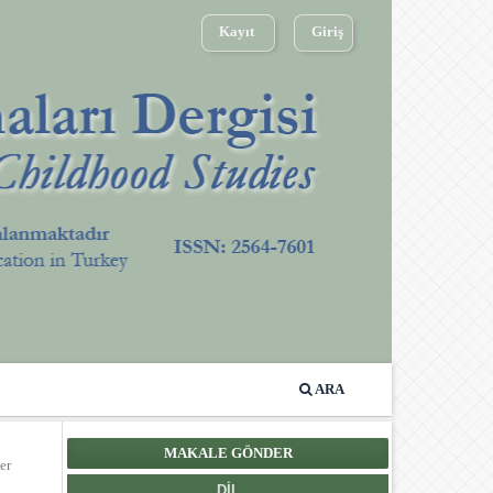
Kayıt
Giriş
ARA
MAKALE GÖNDER
er
DIL