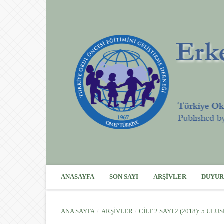
ANASAYFA
SON SAYI
ARŞIVLER
DUYUR
ANA SAYFA
/
ARŞIVLER
/
CILT 2 SAYI 2 (2018): 5.U