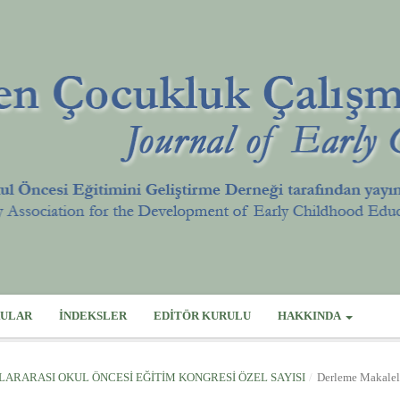
ULAR
İNDEKSLER
EDITÖR KURULU
HAKKINDA
LUSLARARASI OKUL ÖNCESI EĞITIM KONGRESI ÖZEL SAYISI
/
Derleme Makalel