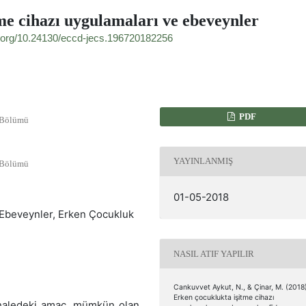
me cihazı uygulamaları ve ebeveynler
oi.org/10.24130/eccd-jecs.196720182256
PDF
i Bölümü
YAYINLANMIŞ
i Bölümü
01-05-2018
, Ebeveynler, Erken Çocukluk
NASIL ATIF YAPILIR
Cankuvvet Aykut, N., & Çinar, M. (2018
Erken çocuklukta işitme cihazı
ahaledeki amaç, mümkün olan