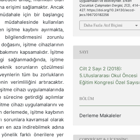
uygulamaları ve ebeveynler.
Erken
Çocukluk Çalışmaları Dergisi
,
2
(2), 414–
 erişimi sağlamaktır. Ancak
427. https://doi.org/10.24130/eccd-
müdahale için bir başlangıç
jecs.196720182256
n müdahalesinde kullanılan
Daha Fazla Atıf Biçimi
en işitme kaybını ayırmakta,
bilgilendirmesini zorunlu
 doğasını, işitme cihazlarının
 bakımını kapsamalıdır. İşitme
SAYI
lgi sağlanmadığında, işitme
teknik sorunların çözülmesi
Cilt 2 Sayı 2 (2018):
veynlerin tüm bu zorlukların
5.Uluslararası Okul Öncesi
n verimliliğini artıracaktır.
Eğitim Kongresi Özel Sayısı
itme cihazı uygulamalarında
 sürecine getirdiği açılımlar
BÖLÜM
itme cihazı uygulamalarını ve
n derlemede, işitme kaybının
Derleme Makaleler
ı sorunlara kavramsal olarak
arı en aza indirebilmek adına
yönelik farklı önerilere yer
COPYRIGHT & LICENSING