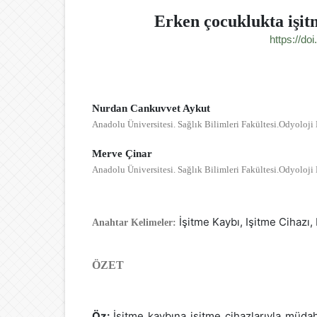
Erken çocuklukta işit
https://d
Nurdan Cankuvvet Aykut
Anadolu Üniversitesi. Sağlık Bilimleri Fakültesi.Odyoloj
Merve Çinar
Anadolu Üniversitesi. Sağlık Bilimleri Fakültesi.Odyoloj
İşitme Kaybı, Işitme Cihazı
Anahtar Kelimeler:
ÖZET
Öz:
İşitme kaybına işitme cihazlarıyla müd