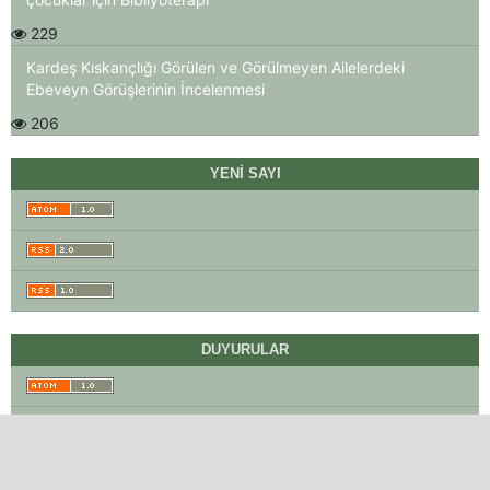
229
Kardeş Kıskançlığı Görülen ve Görülmeyen Ailelerdeki
Ebeveyn Görüşlerinin İncelenmesi
206
YENI SAYI
DUYURULAR