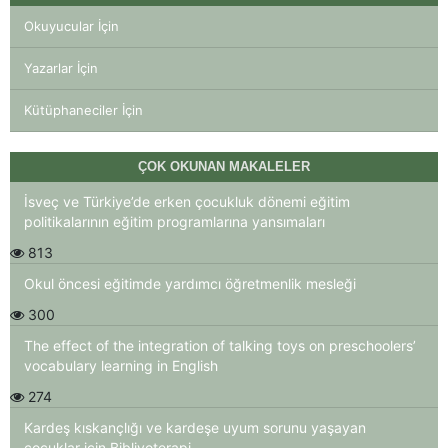
Okuyucular İçin
Yazarlar İçin
Kütüphaneciler İçin
ÇOK OKUNAN MAKALELER
İsveç ve Türkiye’de erken çocukluk dönemi eğitim
politikalarının eğitim programlarına yansımaları
813
Okul öncesi eğitimde yardımcı öğretmenlik mesleği
300
The effect of the integration of talking toys on preschoolers’
vocabulary learning in English
274
Kardeş kıskançlığı ve kardeşe uyum sorunu yaşayan
çocuklar için Bibliyoterapi