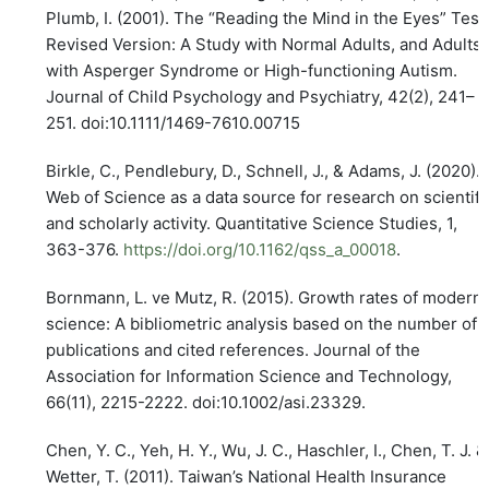
Plumb, I. (2001). The “Reading the Mind in the Eyes” Test
Revised Version: A Study with Normal Adults, and Adults
with Asperger Syndrome or High-functioning Autism.
Journal of Child Psychology and Psychiatry, 42(2), 241–
251. doi:10.1111/1469-7610.00715
Birkle, C., Pendlebury, D., Schnell, J., & Adams, J. (2020).
Web of Science as a data source for research on scientifi
and scholarly activity. Quantitative Science Studies, 1,
363-376.
https://doi.org/10.1162/qss_a_00018
.
Bornmann, L. ve Mutz, R. (2015). Growth rates of modern
science: A bibliometric analysis based on the number of
publications and cited references. Journal of the
Association for Information Science and Technology,
66(11), 2215-2222. doi:10.1002/asi.23329.
Chen, Y. C., Yeh, H. Y., Wu, J. C., Haschler, I., Chen, T. J. &
Wetter, T. (2011). Taiwan’s National Health Insurance