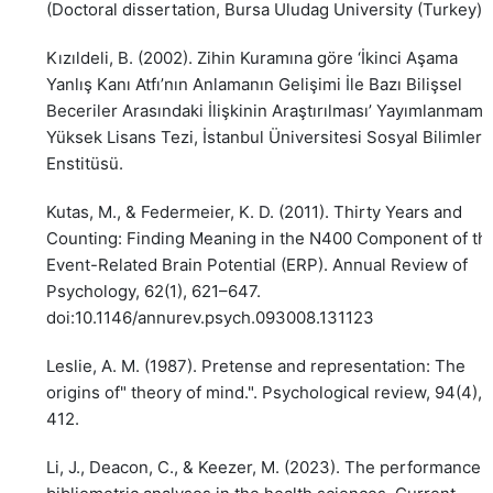
(Doctoral dissertation, Bursa Uludag University (Turkey)).
Kızıldeli, B. (2002). Zihin Kuramına göre ‘İkinci Aşama
Yanlış Kanı Atfı’nın Anlamanın Gelişimi İle Bazı Bilişsel
Beceriler Arasındaki İlişkinin Araştırılması’ Yayımlanmamı
Yüksek Lisans Tezi, İstanbul Üniversitesi Sosyal Bilimler
Enstitüsü.
Kutas, M., & Federmeier, K. D. (2011). Thirty Years and
Counting: Finding Meaning in the N400 Component of th
Event-Related Brain Potential (ERP). Annual Review of
Psychology, 62(1), 621–647.
doi:10.1146/annurev.psych.093008.131123
Leslie, A. M. (1987). Pretense and representation: The
origins of" theory of mind.". Psychological review, 94(4),
412.
Li, J., Deacon, C., & Keezer, M. (2023). The performance 