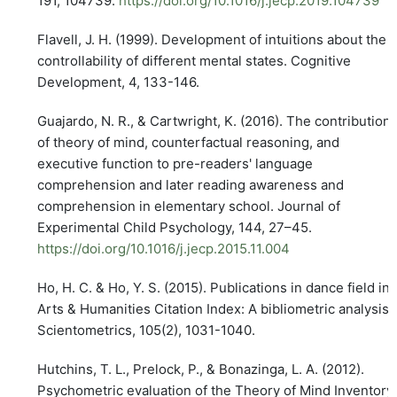
191, 104739.
https://doi.org/10.1016/j.jecp.2019.104739
Flavell, J. H. (1999). Development of intuitions about the
controllability of different mental states. Cognitive
Development, 4, 133-146.
Guajardo, N. R., & Cartwright, K. (2016). The contribution
of theory of mind, counterfactual reasoning, and
executive function to pre-readers' language
comprehension and later reading awareness and
comprehension in elementary school. Journal of
Experimental Child Psychology, 144, 27–45.
https://doi.org/10.1016/j.jecp.2015.11.004
Ho, H. C. & Ho, Y. S. (2015). Publications in dance field in
Arts & Humanities Citation Index: A bibliometric analysis.
Scientometrics, 105(2), 1031-1040.
Hutchins, T. L., Prelock, P., & Bonazinga, L. A. (2012).
Psychometric evaluation of the Theory of Mind Inventory