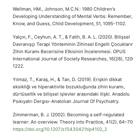
Wellman, HM., Johnson, M.C.N.: 1980 Children's
Developing Understanding of Mental Verbs: Remember,
Know, and Guess, Child Development, 51, 1095-1102.
Yalçın, F., Ceyhun, A. T., & Fatih, B. A. L. (2020). Bilişsel
Davranışçı Terapi Yönteminin Zihinsel Engelli Çocukların
Zihin Kuramı Becerisine Etkisinin İncelenmesi. OPUS
International Journal of Society Researches, 16(28), 1200
1222.
Yılmaz, T., Karaş, H., & Tan, D. (2019). Erişkin dikkat
eksikliği ve hiperaktivite bozukluğunda zihin kuramı,
dürtüsellik ve bilişsel işlevler arasındaki ilişki. Anadolu
Psıkıyatrı Dergısı-Anatolıan Journal Of Psychıatry.
Zimmerman, B. J. (2002). Becoming a self-regulated
learner: An overview. Theory into Practice, 41(2), 64–70.
https://doi.org/10.1207/s15430421tip4102_2