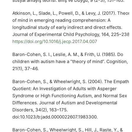
sosyal anlayış teorisi. Biliş ve Duygu, 9 (2-3), 151-165.
Atkinson, L., Slade, L., Powell, D., & Levy, J. (2017). Theor
of mind in emerging reading comprehension: A
longitudinal study of early indirect and direct effects.
Journal of Experimental Child Psychology, 164, 225–238.
https://doi.org/10.1016/j.jecp.2017.04.007
Baron-Cohen, S. I., Leslie, A. M., & Frith, U. (1985). Do
children with autism have a “theory of mind”. Cognition,
21(1), 37-46.
Baron-Cohen, S., & Wheelwright, S. (2004). The Empathy
Quotient: An Investigation of Adults with Asperger
Syndrome or High Functioning Autism, and Normal Sex
Differences. Journal of Autism and Developmental
Disorders, 34(2), 163–175.
doi:10.1023/b:jadd.0000022607.1983300.
Baron-Cohen, S., Wheelwright, S., Hill, J., Raste, Y., &