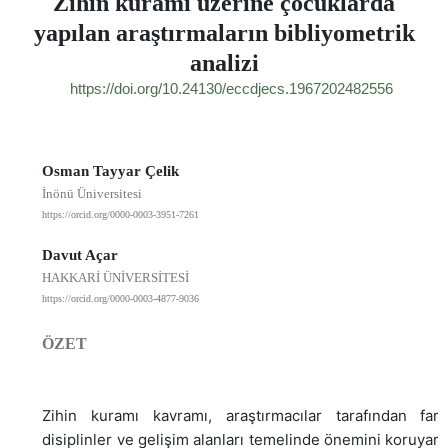
Zihin kuramı üzerine çocuklarda
yapılan araştırmaların bibliyometrik
analizi
https://doi.org/10.24130/eccdjecs.1967202482556
Osman Tayyar Çelik
İnönü Üniversitesi
https://orcid.org/0000-0003-3951-7261
Davut Açar
HAKKARİ ÜNİVERSİTESİ
https://orcid.org/0000-0003-4877-9036
ÖZET
Zihin kuramı kavramı, araştırmacılar tarafından farkl
disiplinler ve gelişim alanları temelinde önemini koruyar