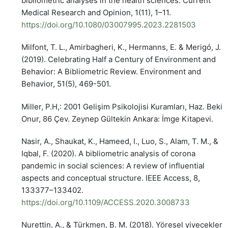
bibliometric analyses in the health sciences. Current
Medical Research and Opinion, 1(11), 1–11.
https://doi.org/10.1080/03007995.2023.2281503
Milfont, T. L., Amirbagheri, K., Hermanns, E. & Merigó, J. 
(2019). Celebrating Half a Century of Environment and
Behavior: A Bibliometric Review. Environment and
Behavior, 51(5), 469-501.
Miller, P.H,: 2001 Gelişim Psikolojisi Kuramları, Haz. Bekir
Onur, 86 Çev. Zeynep Gültekin Ankara: İmge Kitapevi.
Nasir, A., Shaukat, K., Hameed, I., Luo, S., Alam, T. M., &
Iqbal, F. (2020). A bibliometric analysis of corona
pandemic in social sciences: A review of influential
aspects and conceptual structure. IEEE Access, 8,
133377–133402.
https://doi.org/10.1109/ACCESS.2020.3008733
Nurettin, A., & Türkmen, B. M. (2018). Yöresel yiyecekleri