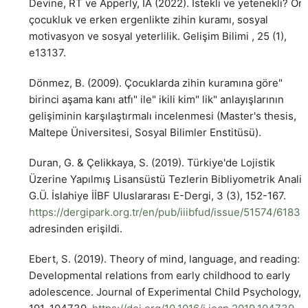
Devine, RT ve Apperly, IA (2022). İstekli ve yetenekli? Ort
çocukluk ve erken ergenlikte zihin kuramı, sosyal
motivasyon ve sosyal yeterlilik. Gelişim Bilimi , 25 (1),
e13137.
Dönmez, B. (2009). Çocuklarda zihin kuramına göre"
birinci aşama kanı atfı" ile" ikili kim" lik" anlayışlarının
gelişiminin karşılaştırmalı incelenmesi (Master's thesis,
Maltepe Üniversitesi, Sosyal Bilimler Enstitüsü).
Duran, G. & Çelikkaya, S. (2019). Türkiye'de Lojistik
Üzerine Yapılmış Lisansüstü Tezlerin Bibliyometrik Analiz
G.Ü. İslahiye İİBF Uluslararası E-Dergi, 3 (3), 152-167.
https://dergipark.org.tr/en/pub/iiibfud/issue/51574/6183
adresinden erişildi.
Ebert, S. (2019). Theory of mind, language, and reading:
Developmental relations from early childhood to early
adolescence. Journal of Experimental Child Psychology,