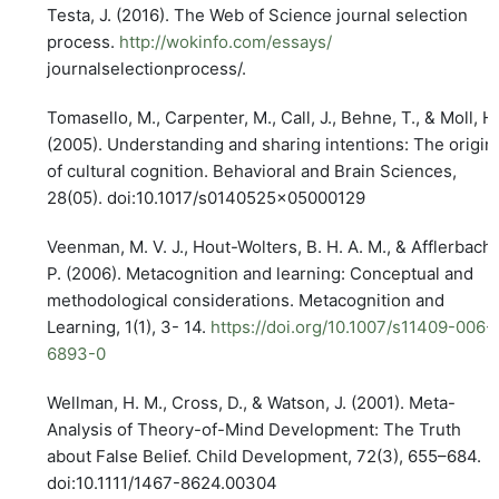
Testa, J. (2016). The Web of Science journal selection
process.
http://wokinfo.com/essays/
journalselectionprocess/.
Tomasello, M., Carpenter, M., Call, J., Behne, T., & Moll, H
(2005). Understanding and sharing intentions: The origin
of cultural cognition. Behavioral and Brain Sciences,
28(05). doi:10.1017/s0140525x05000129
Veenman, M. V. J., Hout-Wolters, B. H. A. M., & Afflerbach,
P. (2006). Metacognition and learning: Conceptual and
methodological considerations. Metacognition and
Learning, 1(1), 3- 14.
https://doi.org/10.1007/s11409-006-
6893-0
Wellman, H. M., Cross, D., & Watson, J. (2001). Meta-
Analysis of Theory-of-Mind Development: The Truth
about False Belief. Child Development, 72(3), 655–684.
doi:10.1111/1467-8624.00304