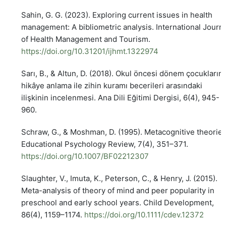
Sahin, G. G. (2023). Exploring current issues in health
management: A bibliometric analysis. International Journ
of Health Management and Tourism.
https://doi.org/10.31201/ijhmt.1322974
Sarı, B., & Altun, D. (2018). Okul öncesi dönem çocukların
hikâye anlama ile zihin kuramı becerileri arasındaki
ilişkinin incelenmesi. Ana Dili Eğitimi Dergisi, 6(4), 945-
960.
Schraw, G., & Moshman, D. (1995). Metacognitive theories
Educational Psychology Review, 7(4), 351–371.
https://doi.org/10.1007/BF02212307
Slaughter, V., Imuta, K., Peterson, C., & Henry, J. (2015).
Meta-analysis of theory of mind and peer popularity in
preschool and early school years. Child Development,
86(4), 1159–1174.
https://doi.org/10.1111/cdev.12372