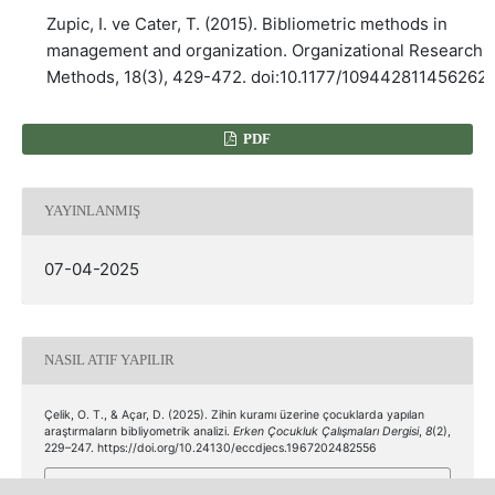
Zupic, I. ve Cater, T. (2015). Bibliometric methods in
management and organization. Organizational Research
Methods, 18(3), 429-472. doi:10.1177/109442811456262
PDF
YAYINLANMIŞ
07-04-2025
NASIL ATIF YAPILIR
Çelik, O. T., & Açar, D. (2025). Zihin kuramı üzerine çocuklarda yapılan
araştırmaların bibliyometrik analizi.
Erken Çocukluk Çalışmaları Dergisi
,
8
(2),
229–247. https://doi.org/10.24130/eccdjecs.1967202482556
Daha Fazla Atıf Biçimi