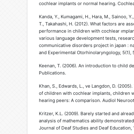
cochlear implants or normal hearing. Cochlear
Kanda, Y., Kumagami, H., Hara, M., Sainoo, Y
T., Takahashi, H. (2012). What factors are as
performance in children with cochlear ımpla
various language development tests, resear
communicative disorders project in japan : n
and Experimental Otorhinolaryngology, 5(1), 
Keenan, T. (2006). An introduction to child 
Publications.
Khan, S., Edwards, L., ve Langdon, D. (2005)
of children with cochlear implants, children w
hearing peers: A comparison. Audiol Neurooto
Kritzer, K.L. (2009). Barely started and alread
analysis of mathematics ability demonstrated
Journal of Deaf Studies and Deaf Education, 