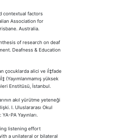
d contextual factors
lian Association for
isbane. Australia.
synthesis of research on deaf
ement. Deafness & Education
n çocuklarda alici ve iÌ‡fade
esiÌ‡ (Yayımlanmamış yüksek
leri Enstitüsü, İstanbul.
arının akıl yürütme yeteneği
şki. I. Uluslararası Okul
: YA-PA Yayınları.
ing listening effort
h a unilateral or bilateral