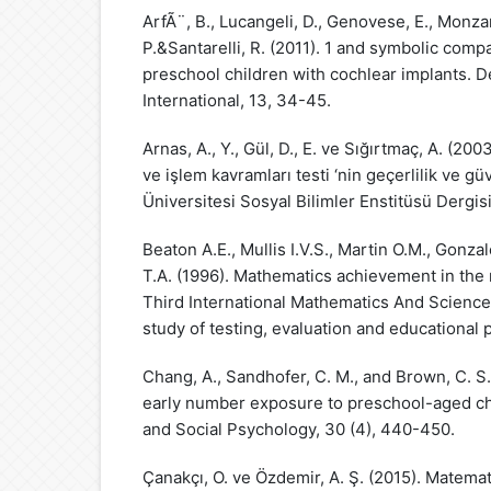
ArfÃ¨, B., Lucangeli, D., Genovese, E., Monzan
P.&Santarelli, R. (2011). 1 and symbolic comp
preschool children with cochlear implants. 
International, 13, 34-45.
Arnas, A., Y., Gül, D., E. ve Sığırtmaç, A. (200
ve işlem kavramları testi ‘nin geçerlilik ve g
Üniversitesi Sosyal Bilimler Enstitüsü Dergisi
Beaton A.E., Mullis I.V.S., Martin O.M., Gonzale
T.A. (1996). Mathematics achievement in the 
Third International Mathematics And Science
study of testing, evaluation and educational p
Chang, A., Sandhofer, C. M., and Brown, C. S.
early number exposure to preschool-aged ch
and Social Psychology, 30 (4), 440-450.
Çanakçı, O. ve Özdemir, A. Ş. (2015). Matema