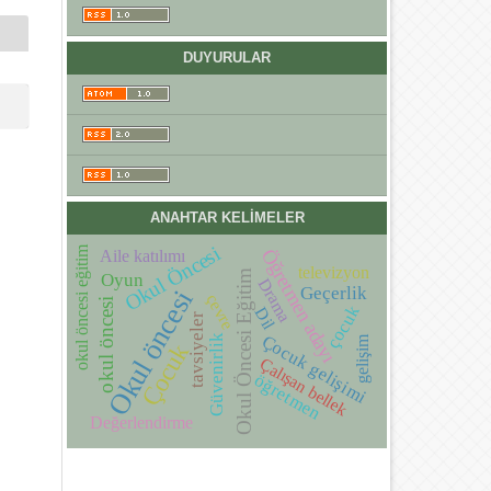
DUYURULAR
ANAHTAR KELIMELER
Okul Öncesi
okul öncesi eğitim
Öğretmen adayı
Aile katılımı
televizyon
Okul Öncesi Eğitim
Oyun
Drama
Geçerlik
Okul öncesi
çevre
okul öncesi
çocuk
Dil
tavsiyeler
Çocuk gelişimi
Güvenirlik
gelişim
Çocuk
Çalışan bellek
öğretmen
Değerlendirme