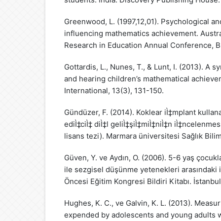
Greenwood, L. (1997,12,01). Psychological an
influencing mathematics achievement. Austra
Research in Education Annual Conference, Br
Gottardis, L., Nunes, T., & Lunt, I. (2013). A 
and hearing children’s mathematical achiev
International, 13(3), 131-150.
Gündüzer, F. (2014). Koklear iÌ‡mplant kullana
ediÌ‡ciÌ‡ diÌ‡l geliÌ‡şiÌ‡miÌ‡niÌ‡n iÌ‡ncelenm
lisans tezi). Marmara üniversitesi Sağlık Bilim
Güven, Y. ve Aydın, O. (2006). 5-6 yaş çocukl
ile sezgisel düşünme yetenekleri arasındaki ili
Öncesi Eğitim Kongresi Bildiri Kitabı. İstanbul
Hughes, K. C., ve Galvin, K. L. (2013). Measur
expended by adolescents and young adults wit