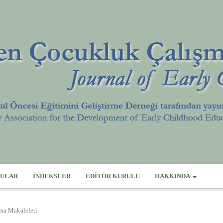
ULAR
İNDEKSLER
EDITÖR KURULU
HAKKINDA
rma Makaleleri