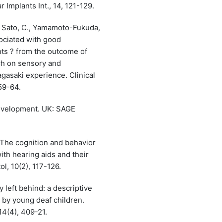
 Implants Int., 14, 121-129.
., Sato, C., Yamamoto-Fukuda,
sociated with good
nts ? from the outcome of
ch on sensory and
agasaki experience. Clinical
59-64.
development. UK: SAGE
. The cognition and behavior
ith hearing aids and their
l, 10(2), 117-126.
y left behind: a descriptive
 by young deaf children.
14(4), 409-21.