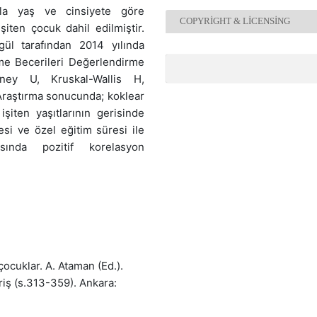
rla yaş ve cinsiyete göre
COPYRIGHT & LICENSING
şiten çocuk dahil edilmiştir.
gül tarafından 2014 yılında
tme Becerileri Değerlendirme
tney U, Kruskal-Wallis H,
. Araştırma sonucunda; koklear
işiten yaşıtlarının gerisinde
resi ve özel eğitim süresi ile
sında pozitif korelasyon
çocuklar. A. Ataman (Ed.).
riş (s.313-359). Ankara: