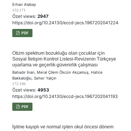
Erhan Alabay
152-171
Özet views:
2947
https://doi.org/10.24130/eccd-jecs.1967202041224
PDF
Otizm spektrum bozukluğu olan çocuklar için
Sosyal İletişim Kontrol Listesi-Revizenin Türkçeye
uyarlama ve geçerlik-güvenirlik çalışması
Bahadır İnan, Meral Çilem Ökcün Akçamuş, Hatice
Bakkaloğlu, Seher Yalçın
172-196
Özet views:
4953
https://doi.org/10.24130/eccd-jecs.1967202041193
PDF
İşitme kayıplı ve normal işiten okul öncesi dönem