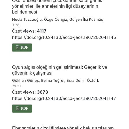
Okul öncesi dönem çocuklarının saldırganlık
yönelimleri ile annelerinin ilgi düzeylerinin
belirlenmesi
Necla Tuzcuoğlu, Özge Cengiz, Gülşen İlçi Küsmüş
3-28
Özet views:
4117
https://doi.org/10.24130/eccd-jecs.1967202041145
PDF
Oyun algısı ölçeğinin geliştirilmesi: Geçerlik ve
güvenirlik çalışması
Gökhan Güneş, Belma Tuğrul, Esra Demir Öztürk
29-51
Özet views:
3673
https://doi.org/10.24130/eccd-jecs.1967202041147
PDF
Ebeveynlerin çizgi filmlere yönelik bakış açılarının