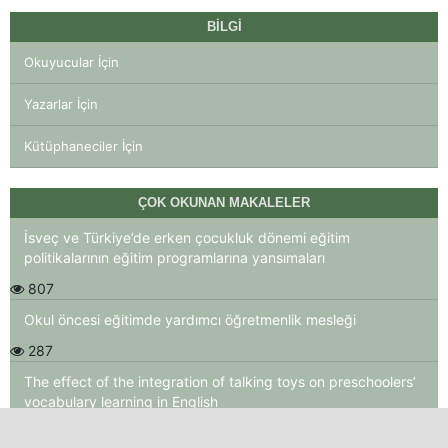
BILGI
Okuyucular İçin
Yazarlar İçin
Kütüphaneciler İçin
ÇOK OKUNAN MAKALELER
İsveç ve Türkiye’de erken çocukluk dönemi eğitim
politikalarının eğitim programlarına yansımaları
807
Okul öncesi eğitimde yardımcı öğretmenlik mesleği
287
The effect of the integration of talking toys on preschoolers’
vocabulary learning in English
270