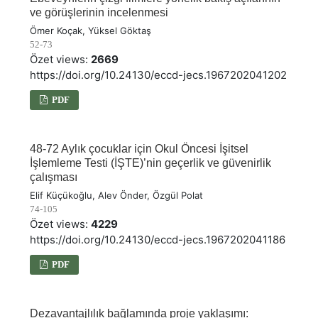
ve görüşlerinin incelenmesi
Ömer Koçak, Yüksel Göktaş
52-73
Özet views:
2669
https://doi.org/10.24130/eccd-jecs.1967202041202
PDF
48-72 Aylık çocuklar için Okul Öncesi İşitsel
İşlemleme Testi (İŞTE)’nin geçerlik ve güvenirlik
çalışması
Elif Küçükoğlu, Alev Önder, Özgül Polat
74-105
Özet views:
4229
https://doi.org/10.24130/eccd-jecs.1967202041186
PDF
Dezavantajlılık bağlamında proje yaklaşımı: