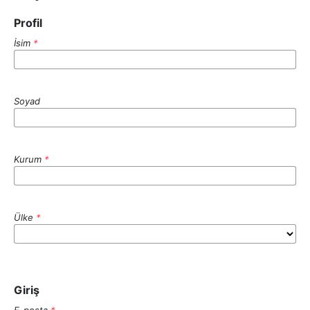
Profil
İsim
*
Soyad
Kurum
*
Ülke
*
Giriş