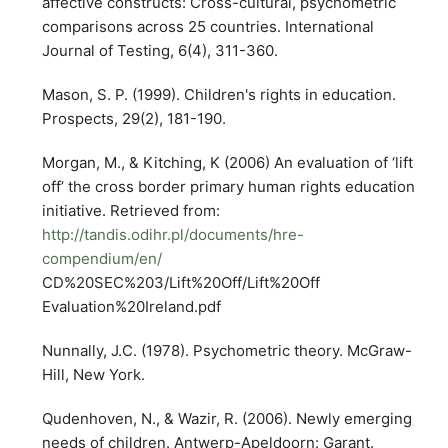
affective constructs: Cross-cultural, psychometric
comparisons across 25 countries. International
Journal of Testing, 6(4), 311-360.
Mason, S. P. (1999). Children's rights in education.
Prospects, 29(2), 181-190.
Morgan, M., & Kitching, K (2006) An evaluation of ‘lift
off’ the cross border primary human rights education
initiative. Retrieved from:
http://tandis.odihr.pl/documents/hre-
compendium/en/
CD%20SEC%203/Lift%20Off/Lift%20Off
Evaluation%20Ireland.pdf
Nunnally, J.C. (1978). Psychometric theory. McGraw-
Hill, New York.
Qudenhoven, N., & Wazir, R. (2006). Newly emerging
needs of children. Antwerp-Apeldoorn: Garant.