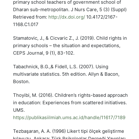
primary school teachers of government school of
Dharan sub-metropolitan. J Nurs Care, 5 (3) (Suppl)
Retrieved from:
http://dx.doi.org/
10.4172/2167-
1168.C1.017
Stamatovic, J., & Cicvaric Z., J. (2019). Child rights in
primary schools – the situation and expectations,
CEPS Journal, 9 (1), 83-102.
Tabachnick, B.G.,& Fidell, L.S. (2007). Using
multivariate statistics. 5th edition. Allyn & Bacon,
Boston.
Thoyibi, M. (2016). Children’s rights-based approach
in education: Experiences from scattered initiatives.
UMS.
https://publikasiilmiah.ums.ac.id/handle/11617/7189
Tezbaşaran, A. A. (1996) Likert tipi ölçek geliştirme
kılavuzu. Ankara: Türk Psikologlar Derneği Yayınları.