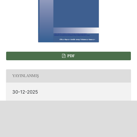
PDF
YAYINLANMIŞ
30-12-2025
NASIL ATIF YAPILIR
Karatay, M. (2025). Formasyon Eğitimi Alan Öğretmen Adaylarına Yönelik
Çocuk Hakları Tutum Ölçeği Geliştirme Çalışması.
Erken Çocukluk