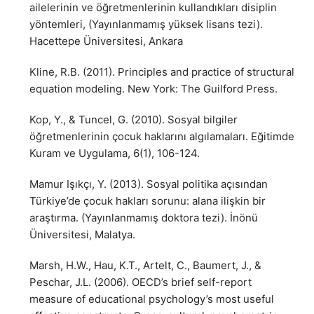
ailelerinin ve öğretmenlerinin kullandıkları disiplin
yöntemleri, (Yayınlanmamış yüksek lisans tezi).
Hacettepe Üniversitesi, Ankara
Kline, R.B. (2011). Principles and practice of structural
equation modeling. New York: The Guilford Press.
Kop, Y., & Tuncel, G. (2010). Sosyal bilgiler
öğretmenlerinin çocuk haklarını algılamaları. Eğitimde
Kuram ve Uygulama, 6(1), 106-124.
Mamur Işıkçı, Y. (2013). Sosyal politika açısından
Türkiye’de çocuk hakları sorunu: alana ilişkin bir
araştırma. (Yayınlanmamış doktora tezi). İnönü
Üniversitesi, Malatya.
Marsh, H.W., Hau, K.T., Artelt, C., Baumert, J., &
Peschar, J.L. (2006). OECD’s brief self-report
measure of educational psychology’s most useful