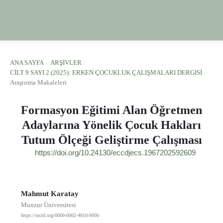
ANA SAYFA
/
ARŞIVLER
/
CILT 9 SAYI 2 (2025): ERKEN ÇOCUKLUK ÇALIŞMALARI DERGISI
/
Araştırma Makaleleri
Formasyon Eğitimi Alan Öğretmen
Adaylarına Yönelik Çocuk Hakları
Tutum Ölçeği Geliştirme Çalışması
https://doi.org/10.24130/eccdjecs.1967202592609
Mahmut Karatay
Munzur Üniversitesi
https://orcid.org/0000-0002-4810-9000