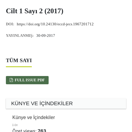
Cilt 1 Sayı 2 (2017)
DOI:
https://doi.org/10.24130/eccd-jecs.1967201712
YAYINLANMIŞ:
30-09-2017
TÜM SAYI
FULL ISSUE PDF
KÜNYE VE İÇINDEKILER
Künye ve İçindekiler
i-iv
Özet views:
763