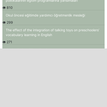
politikalarının eğitim programlarına yansımaları
810
Okul öncesi eğitimde yardımcı öğretmenlik mesleği
299
The effect of the integration of talking toys on preschoolers’
vocabulary learning in English
271
Kardeş kıskançlığı ve kardeşe uyum sorunu yaşayan
çocuklar için Bibliyoterapi
224
Kardeş Kıskançlığı Görülen ve Görülmeyen Ailelerdeki
Ebeveyn Görüşlerinin İncelenmesi
199
YENI SAYI