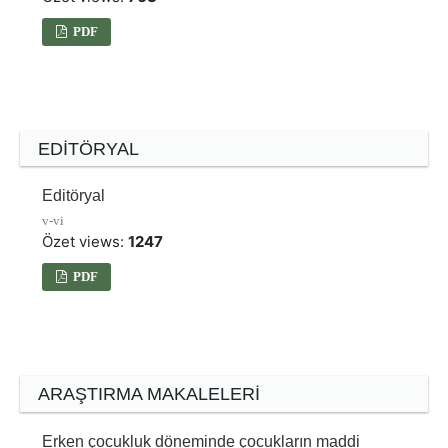
PDF
EDITÖRYAL
Editöryal
v-vi
Özet views:
1247
PDF
ARAŞTIRMA MAKALELERI
Erken çocukluk döneminde çocukların maddi