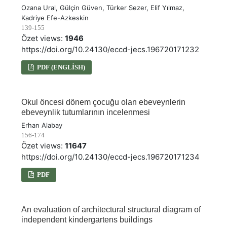
Ozana Ural, Gülçin Güven, Türker Sezer, Elif Yılmaz,
Kadriye Efe-Azkeskin
139-155
Özet views:
1946
https://doi.org/10.24130/eccd-jecs.196720171232
PDF (ENGLISH)
Okul öncesi dönem çocuğu olan ebeveynlerin
ebeveynlik tutumlarının incelenmesi
Erhan Alabay
156-174
Özet views:
11647
https://doi.org/10.24130/eccd-jecs.196720171234
PDF
An evaluation of architectural structural diagram of
independent kindergartens buildings