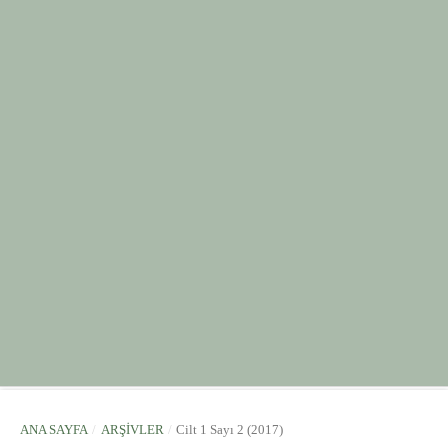
ANA SAYFA
/
ARŞIVLER
/
Cilt 1 Sayı 2 (2017)