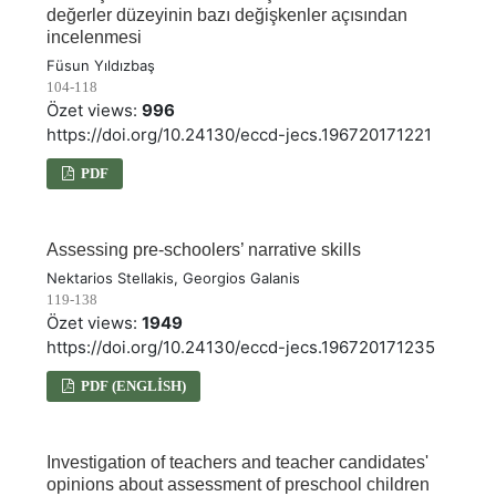
değerler düzeyinin bazı değişkenler açısından
incelenmesi
Füsun Yıldızbaş
104-118
Özet views:
996
https://doi.org/10.24130/eccd-jecs.196720171221
PDF
Assessing pre-schoolers’ narrative skills
Nektarios Stellakis, Georgios Galanis
119-138
Özet views:
1949
https://doi.org/10.24130/eccd-jecs.196720171235
PDF (ENGLISH)
Investigation of teachers and teacher candidates'
opinions about assessment of preschool children