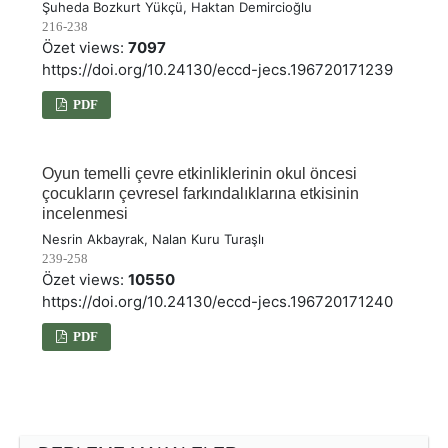
Şuheda Bozkurt Yükçü, Haktan Demircioğlu
216-238
Özet views:
7097
https://doi.org/10.24130/eccd-jecs.196720171239
PDF
Oyun temelli çevre etkinliklerinin okul öncesi
çocukların çevresel farkındalıklarına etkisinin
incelenmesi
Nesrin Akbayrak, Nalan Kuru Turaşlı
239-258
Özet views:
10550
https://doi.org/10.24130/eccd-jecs.196720171240
PDF