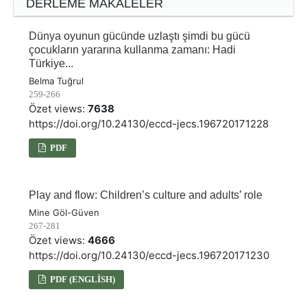
DERLEME MAKALELER
Dünya oyunun gücünde uzlaştı şimdi bu gücü
çocukların yararına kullanma zamanı: Hadi
Türkiye...
Belma Tuğrul
259-266
Özet views:
7638
https://doi.org/10.24130/eccd-jecs.196720171228
PDF
Play and flow: Children’s culture and adults’ role
Mine Göl-Güven
267-281
Özet views:
4666
https://doi.org/10.24130/eccd-jecs.196720171230
PDF (ENGLISH)