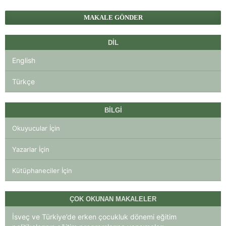
MAKALE GÖNDER
DIL
English
Türkçe
BILGI
Okuyucular İçin
Yazarlar İçin
Kütüphaneciler İçin
ÇOK OKUNAN MAKALELER
İsveç ve Türkiye’de erken çocukluk dönemi eğitim