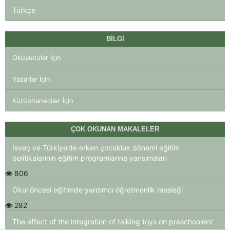
Türkçe
BILGI
Okuyucular İçin
Yazarlar İçin
Kütüphaneciler İçin
ÇOK OKUNAN MAKALELER
İsveç ve Türkiye’de erken çocukluk dönemi eğitim
politikalarının eğitim programlarına yansımaları
806
Okul öncesi eğitimde yardımcı öğretmenlik mesleği
282
The effect of the integration of talking toys on preschoolers’