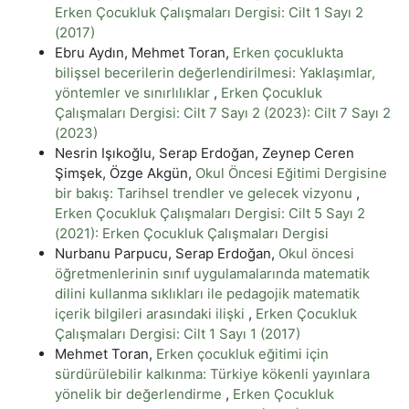
Erken Çocukluk Çalışmaları Dergisi: Cilt 1 Sayı 2
(2017)
Ebru Aydın, Mehmet Toran,
Erken çocuklukta
bilişsel becerilerin değerlendirilmesi: Yaklaşımlar,
yöntemler ve sınırlılıklar
,
Erken Çocukluk
Çalışmaları Dergisi: Cilt 7 Sayı 2 (2023): Cilt 7 Sayı 2
(2023)
Nesrin Işıkoğlu, Serap Erdoğan, Zeynep Ceren
Şimşek, Özge Akgün,
Okul Öncesi Eğitimi Dergisine
bir bakış: Tarihsel trendler ve gelecek vizyonu
,
Erken Çocukluk Çalışmaları Dergisi: Cilt 5 Sayı 2
(2021): Erken Çocukluk Çalışmaları Dergisi
Nurbanu Parpucu, Serap Erdoğan,
Okul öncesi
öğretmenlerinin sınıf uygulamalarında matematik
dilini kullanma sıklıkları ile pedagojik matematik
içerik bilgileri arasındaki ilişki
,
Erken Çocukluk
Çalışmaları Dergisi: Cilt 1 Sayı 1 (2017)
Mehmet Toran,
Erken çocukluk eğitimi için
sürdürülebilir kalkınma: Türkiye kökenli yayınlara
yönelik bir değerlendirme
,
Erken Çocukluk