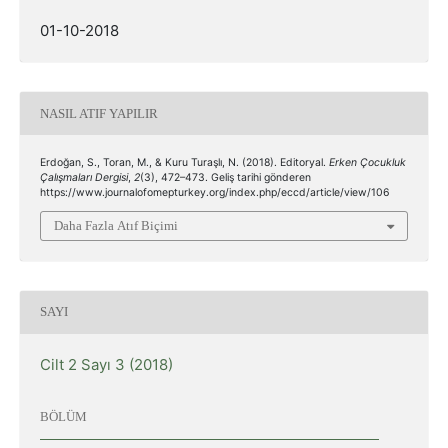
01-10-2018
NASIL ATIF YAPILIR
Erdoğan, S., Toran, M., & Kuru Turaşlı, N. (2018). Editoryal.
Erken Çocukluk
Çalışmaları Dergisi
,
2
(3), 472–473. Geliş tarihi gönderen
https://www.journalofomepturkey.org/index.php/eccd/article/view/106
Daha Fazla Atıf Biçimi
SAYI
Cilt 2 Sayı 3 (2018)
BÖLÜM