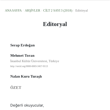
ANA SAYFA
/
ARŞIVLER
/
CILT 2 SAYI 3 (2018)
/
Editöryal
Editoryal
Serap Erdoğan
Mehmet Toran
İstanbul Kültür Üniversitesi, Türkiye
http://orcid.org/0000-0003-3457-9113
Nalan Kuru Turaşlı
ÖZET
Değerli okuyucular,