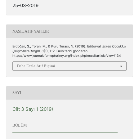
25-03-2019
NASIL ATIF YAPILIR
Erdoğan, S., Toran, M., & Kuru Turaşlı, N. (2019). Editoryal.
Erken Çocukluk
Çalışmaları Dergisi
,
3
(1), 1–2. Geliş tarihi gönderen
https://www.journalofomepturkey.org/index.php/eccd/article/view/134
Daha Fazla Atıf Biçimi
SAYI
Cilt 3 Sayı 1 (2019)
BÖLÜM