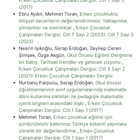
Erken Çocukluk Çalışmaları Dergisi: Cilt 1 Sayı 2
(2017)
Ebru Aydın, Mehmet Toran,
Erken çocuklukta
bilişsel becerilerin değerlendirilmesi: Yaklaşımlar,
yöntemler ve sınırlılıklar
,
Erken Çocukluk
Çalışmaları Dergisi: Cilt 7 Sayı 2 (2023): Cilt 7 Sayı 2
(2023)
Nesrin Işıkoğlu, Serap Erdoğan, Zeynep Ceren
Şimşek, Özge Akgün,
Okul Öncesi Eğitimi Dergisine
bir bakış: Tarihsel trendler ve gelecek vizyonu
,
Erken Çocukluk Çalışmaları Dergisi: Cilt 5 Sayı 2
(2021): Erken Çocukluk Çalışmaları Dergisi
Nurbanu Parpucu, Serap Erdoğan,
Okul öncesi
öğretmenlerinin sınıf uygulamalarında matematik
dilini kullanma sıklıkları ile pedagojik matematik
içerik bilgileri arasındaki ilişki
,
Erken Çocukluk
Çalışmaları Dergisi: Cilt 1 Sayı 1 (2017)
Mehmet Toran,
Erken çocukluk eğitimi için
sürdürülebilir kalkınma: Türkiye kökenli yayınlara
yönelik bir değerlendirme
,
Erken Çocukluk
Çalışmaları Dergisi: Cilt 1 Sayı 1 (2017)