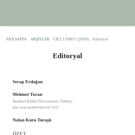
ANA SAYFA
/
ARŞIVLER
/
CILT 3 SAYI 1 (2019)
/
Editöryal
Editoryal
Serap Erdoğan
Mehmet Toran
İstanbul Kültür Üniversitesi, Türkiye
http://orcid.org/0000-0003-3457-9113
Nalan Kuru Turaşlı
ÖZET