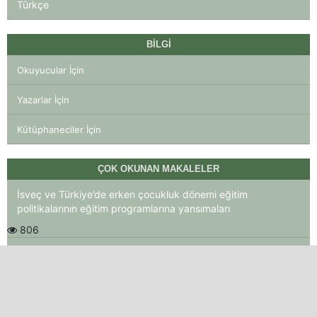
Türkçe
BILGI
Okuyucular İçin
Yazarlar İçin
Kütüphaneciler İçin
ÇOK OKUNAN MAKALELER
İsveç ve Türkiye’de erken çocukluk dönemi eğitim
politikalarının eğitim programlarına yansımaları
806
Okul öncesi eğitimde yardımcı öğretmenlik mesleği
282
The effect of the integration of talking toys on preschoolers’
vocabulary learning in English